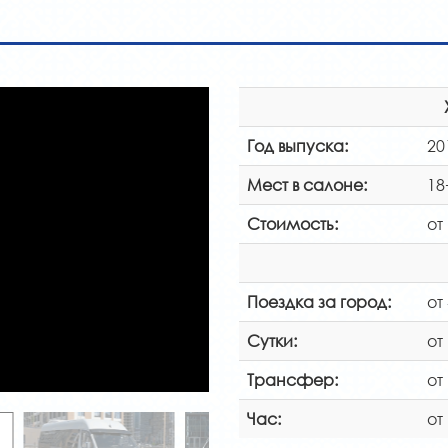
Год выпуска:
20
Мест в салоне:
18
Стоимость:
от
Поездка за город:
от
Сутки:
от
Трансфер:
от
Час:
от