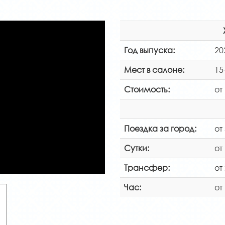
Год выпуска:
20
Мест в салоне:
15
Стоимость:
от
Поездка за город:
от
Сутки:
от
Трансфер:
от
Час:
от