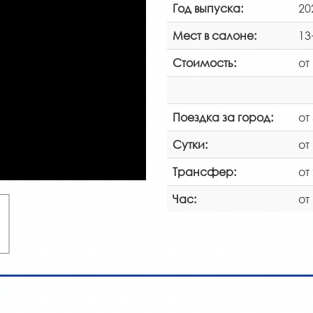
Год выпуска:
20
Мест в салоне:
13
Стоимость:
от
Поездка за город:
от
Сутки:
от
Трансфер:
от
Час:
от