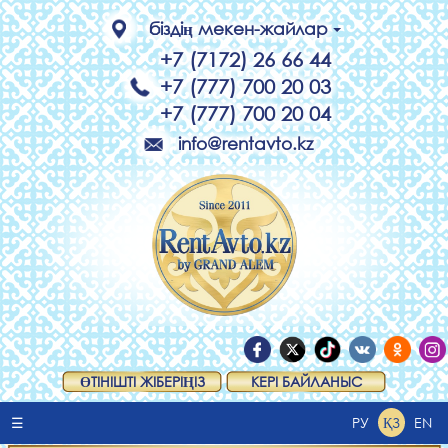
біздің мекен-жайлар
+7 (7172) 26 66 44
+7 (777) 700 20 03
+7 (777) 700 20 04
info@rentavto.kz
ӨТІНІШТІ ЖІБЕРІҢІЗ
КЕРІ БАЙЛАНЫС
☰
РУ
ҚЗ
EN