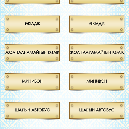
ӨКІЛДІК
ӨКІЛДІК
ЖОЛ ТАЛҒАМАЙТЫН КӨЛІК
ЖОЛ ТАЛҒАМАЙТЫН КӨЛІК
МИНИВЭН
МИНИВЭН
ШАҒЫН АВТОБУС
ШАҒЫН АВТОБУС