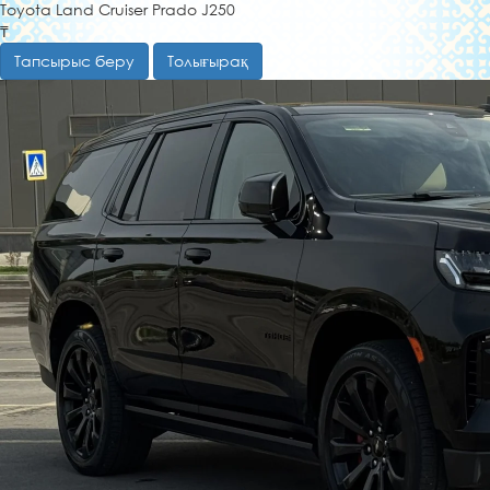
Toyota Land Cruiser Prado J250
₸
Тапсырыс беру
Толығырақ