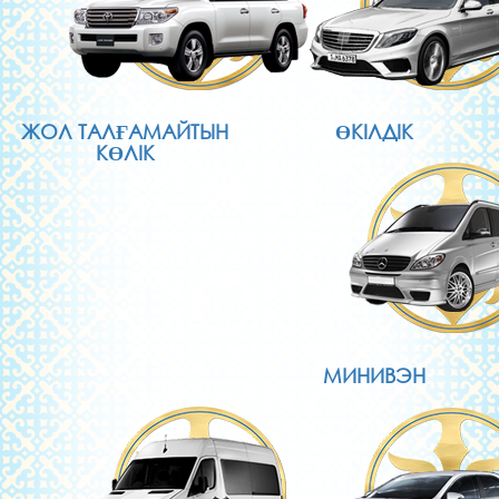
ЖОЛ ТАЛҒАМАЙТЫН
ӨКІЛДІК
КӨЛІК
МИНИВЭН