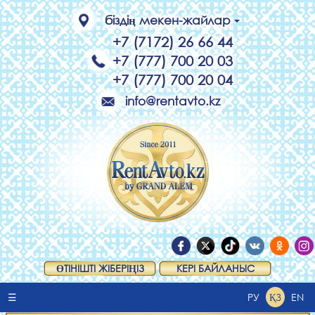
біздің мекен-жайлар
+7 (7172) 26 66 44
+7 (777) 700 20 03
+7 (777) 700 20 04
info@rentavto.kz
ӨТІНІШТІ ЖІБЕРІҢІЗ
КЕРІ БАЙЛАНЫС
☰
РУ
ҚЗ
EN