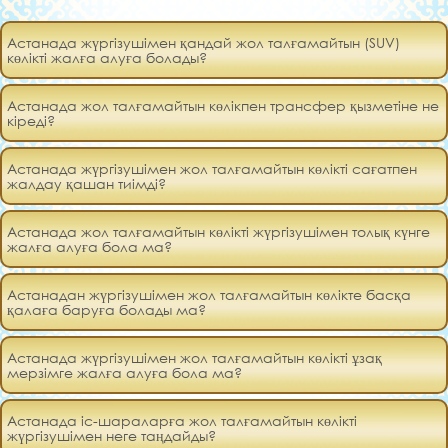
Астанада жүргізушімен қандай жол талғамайтын (SUV)
көлікті жалға алуға болады?
Астанада жол талғамайтын көлікпен трансфер қызметіне не
кіреді?
Астанада жүргізушімен жол талғамайтын көлікті сағатпен
жалдау қашан тиімді?
Астанада жол талғамайтын көлікті жүргізушімен толық күнге
жалға алуға бола ма?
Астанадан жүргізушімен жол талғамайтын көлікте басқа
қалаға баруға болады ма?
Астанада жүргізушімен жол талғамайтын көлікті ұзақ
мерзімге жалға алуға бола ма?
Астанада іс-шараларға жол талғамайтын көлікті
жүргізушімен неге таңдайды?