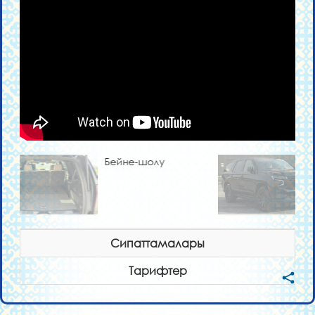
Бейне-шолу
Сипаттамалары
Тарифтер