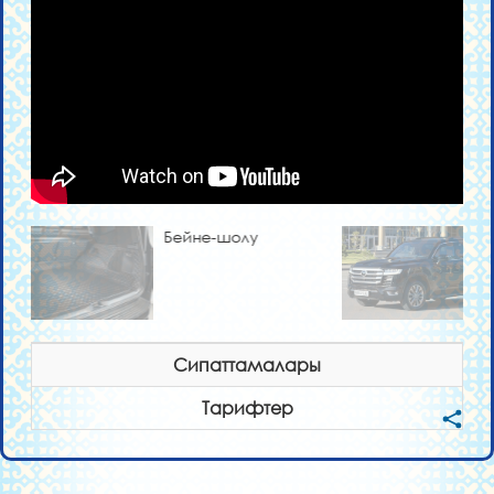
Бейне-шолу
Сипаттамалары
Тарифтер