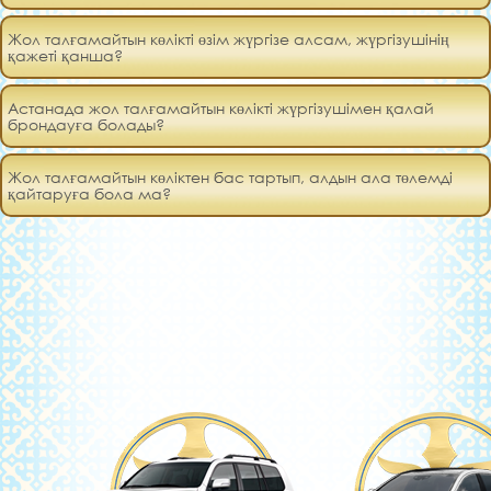
Жол талғамайтын көлікті өзім жүргізе алсам, жүргізушінің
қажеті қанша?
Астанада жол талғамайтын көлікті жүргізушімен қалай
брондауға болады?
Жол талғамайтын көліктен бас тартып, алдын ала төлемді
қайтаруға бола ма?