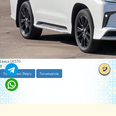
Lexus LX570
₸
Тапсырыс беру
Толығырақ