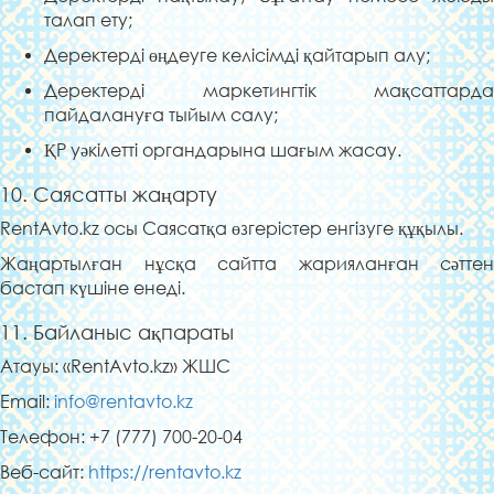
талап ету;
Деректерді өңдеуге келісімді қайтарып алу;
Деректерді маркетингтік мақсаттарда
пайдалануға тыйым салу;
ҚР уәкілетті органдарына шағым жасау.
10. Саясатты жаңарту
RentAvto.kz осы Саясатқа өзгерістер енгізуге құқылы.
Жаңартылған нұсқа сайтта жарияланған сәттен
бастап күшіне енеді.
11. Байланыс ақпараты
Атауы: «RentAvto.kz» ЖШС
Email:
info@rentavto.kz
Телефон: +7 (777) 700-20-04
Веб-сайт:
https://rentavto.kz