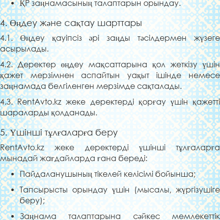
ҚР заңнамасының талаптарын орындау.
4. Өңдеу және сақтау шарттары
4.1. Өңдеу қауіпсіз әрі заңды тәсілдермен жүзеге
асырылады.
4.2. Деректер өңдеу мақсаттарына қол жеткізу үшін
қажет мерзімнен аспайтын уақыт ішінде немесе
заңнамада белгіленген мерзімде сақталады.
4.3. RentAvto.kz жеке деректерді қорғау үшін қажетті
шараларды қолданады.
5. Үшінші тұлғаларға беру
RentAvto.kz жеке деректерді үшінші тұлғаларға
мынадай жағдайларда ғана береді:
Пайдаланушының тікелей келісімі бойынша;
Тапсырысты орындау үшін (мысалы, жүргізушіге
беру);
Заңнама талаптарына сәйкес мемлекеттік