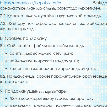
https://rentavto.kz/kz/public-offer
бетінде
орналастырылған Қоғамдық офертада көрсетілген.
7.2. Қаражат төлем жүргізілген құралға қайтарылады.
7.3. Қайтару тек офертада көзделген жағдайларда
жүзеге асырылады.
8. Cookies пайдалану
8.1. Сайт cookies-файлдарын пайдаланады:
сайттың дұрыс жұмыс істеуі үшін;
пайдаланушы әрекетін талдау үшін;
контент пен жарнаманы дараландыру үшін.
8.2. Пайдаланушы cookies параметрлерін браузерінде
өзгерте алады.
9. Пайдаланушының құқықтары
Жеке деректерді өңдеу туралы ақпарат алу;
Деректерді нақтылау, бұғаттау немесе жоюды