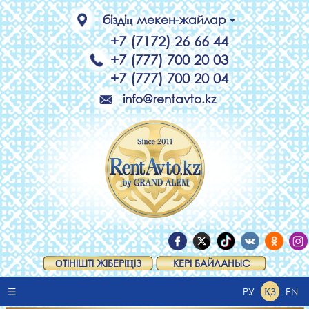
біздің мекен-жайлар
+7 (7172) 26 66 44
+7 (777) 700 20 03
+7 (777) 700 20 04
info@rentavto.kz
ӨТІНІШТІ ЖІБЕРІҢІЗ
КЕРІ БАЙЛАНЫС
☰
РУ
ҚЗ
EN