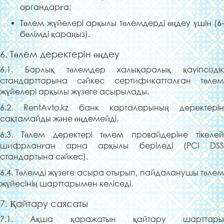
органдарға;
Төлем жүйелері арқылы төлемдерді өңдеу үшін (6-
бөлімді қараңыз).
6. Төлем деректерін өңдеу
6.1. Барлық төлемдер халықаралық қауіпсіздік
стандарттарына сәйкес сертификатталған төлем
жүйелері арқылы жүзеге асырылады.
6.2. RentAvto.kz банк карталарының деректерін
сақтамайды және өңдемейді.
6.3. Төлем деректері төлем провайдеріне тікелей
шифрланған арна арқылы беріледі (PCI DSS
стандартына сәйкес).
6.4. Төлемді жүзеге асыра отырып, пайдаланушы төлем
жүйесінің шарттарымен келіседі.
7. Қайтару саясаты
7.1. Ақша қаражатын қайтару шарттары