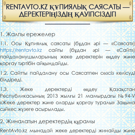
RENTAVTO.KZ ҚҰПИЯЛЫҚ САЯСАТЫ —
ДЕРЕКТЕРІҢІЗДІҢ ҚАУІПСІЗДІГІ
1. Жалпы ережелер
1.1. Осы Құпиялық саясаты (бұдан әрі — «Саясат»)
https://rentavto.kz
сайты (бұдан әрі — «Сайт»)
пайдаланушыларының жеке деректерін өңдеу және
қорғау тәртібін айқындайды.
1.2. Сайтты пайдалану осы Саясатпен сөзсіз келісуді
білдіреді.
1.3. Жеке деректерді өңдеу Қазақстан
Республикасының 2013 жылғы 21 мамырдағы №94-V
«Жеке деректер және оларды қорғау туралы» Заңына
сәйкес жүзеге асырылады.
2. Жиналатын деректердің құрамы
RentAvto.kz мынадай жеке деректерді жинайды және