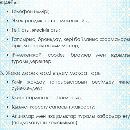
өңдейді:
Телефон нөмірі;
Электрондық пошта мекенжайы;
Тегі, аты, әкесінің аты;
Тапсырыс, броньдау, кері байланыс формалары
арқылы берілген мәліметтер;
IP-мекенжай, cookies, браузер мен құрылғы
туралы деректер.
3. Жеке деректерді өңдеу мақсаттары
Көлік жалдау тапсырыстарын ресімдеу және
сүйемелдеу;
Клиенттермен кері байланыс;
Қызмет көрсету сапасын жақсарту;
Акциялар мен жаңалықтар туралы хабардар ету
(пайдаланушы келісімімен);