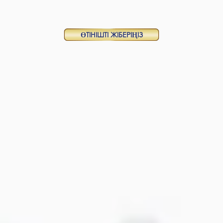
ӨТІНІШТІ ЖІБЕРІҢІЗ