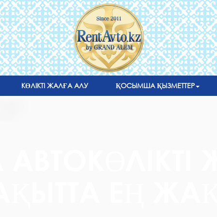
КӨЛІКТІ ЖАЛҒА АЛУ
ҚОСЫМША ҚЫЗМЕТТЕР
 АВТОКӨЛІКТІ 
УАҚЫТТА ЕҢ Ж