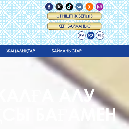
ӨТІНІШТІ ЖІБЕРІҢІЗ
КЕРІ БАЙЛАНЫС
РУ
ҚЗ
EN
ЖАҢАЛЫҚТАР
БАЙЛАНЫСТАР
ЖАЛҒА АЛУ
АҚСЫ БАҒАМЕН