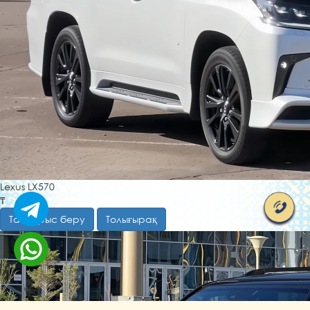
Lexus LX570
₸
Тапсырыс беру
Толығырақ