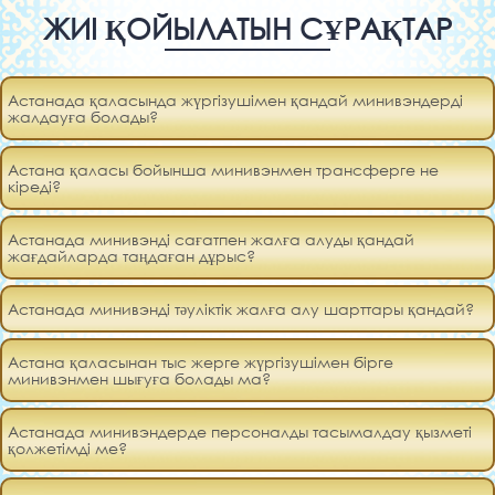
ЖИІ ҚОЙЫЛАТЫН СҰРАҚТАР
Астанада қаласында жүргізушімен қандай минивэндерді
жалдауға болады?
Астана қаласы бойынша минивэнмен трансферге не
кіреді?
Астанада минивэнді сағатпен жалға алуды қандай
жағдайларда таңдаған дұрыс?
Астанада минивэнді тәуліктік жалға алу шарттары қандай?
Астана қаласынан тыс жерге жүргізушімен бірге
минивэнмен шығуға болады ма?
Астанада минивэндерде персоналды тасымалдау қызметі
қолжетімді ме?