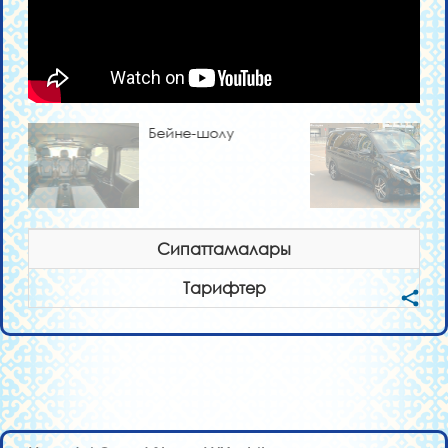
Бейне-шолу
Сипаттамалары
Тарифтер