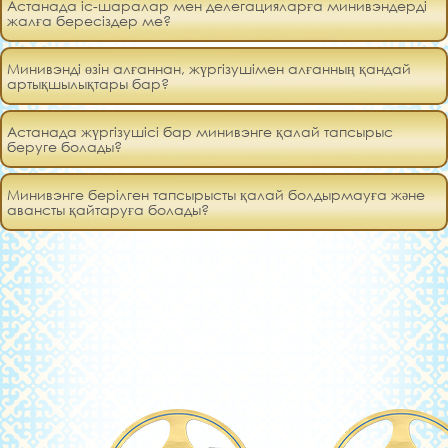
Астанада іс-шаралар мен делегацияларға минивэндерді
жалға бересіздер ме?
Минивэнді өзін алғаннан, жүргізушімен алғанның қандай
артықшылықтары бар?
Астанада жүргізушісі бар минивэнге қалай тапсырыс
беруге болады?
Минивэнге берілген тапсырысты қалай болдырмауға және
авансты қайтаруға болады?