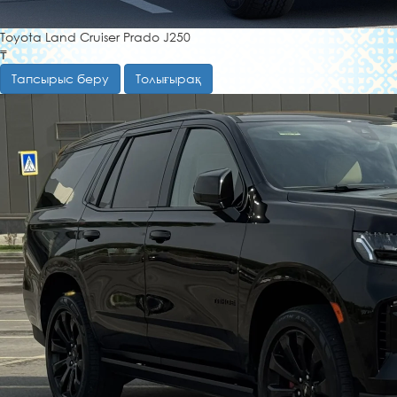
Toyota Land Cruiser Prado J250
₸
Тапсырыс беру
Толығырақ