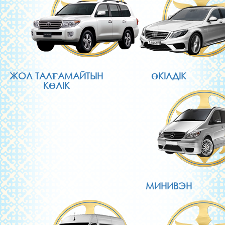
ЖОЛ ТАЛҒАМАЙТЫН
ӨКІЛДІК
КӨЛІК
МИНИВЭН