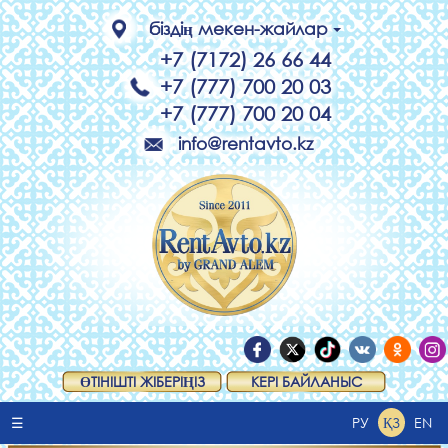
біздің мекен-жайлар
+7 (7172) 26 66 44
+7 (777) 700 20 03
+7 (777) 700 20 04
info@rentavto.kz
ӨТІНІШТІ ЖІБЕРІҢІЗ
КЕРІ БАЙЛАНЫС
☰
РУ
ҚЗ
EN