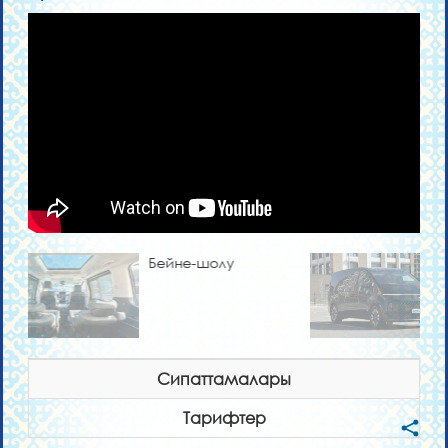
Бейне-шолу
Сипаттамалары
Тарифтер