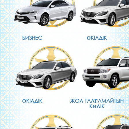
БИЗНЕС
ӨКІЛДІК
ӨКІЛДІК
ЖОЛ ТАЛҒАМАЙТЫН
КӨЛІК