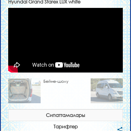
Hyundai Grand Starex LUX white
Бейне-шолу
Сипаттамалары
Тарифтер