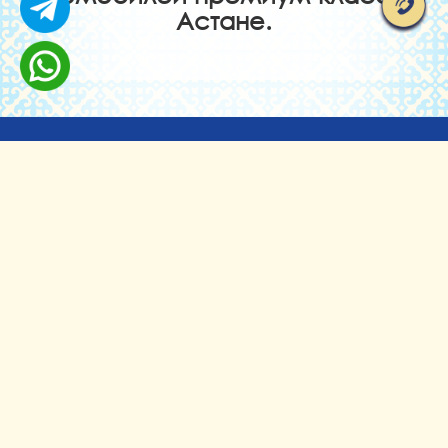
Астане.
г. Астана, ул. Ауэзова 8
astana@rentavto.kz
+7 (7172) 26 66 44
+7 (777) 700 20 03
+7 (777) 700 20 04